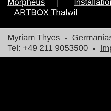
Morpheus
|
Installati
ARTBOX Thalwil
.
Myriam Thyes
Germaniast
.
Tel: +49 211 9053500
Im